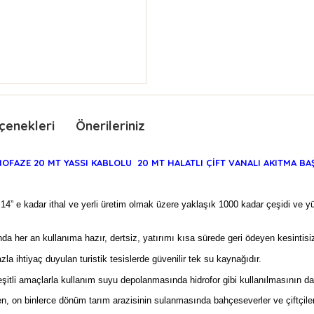
çenekleri
Önerileriniz
FAZE 20 MT YASSI KABLOLU 20 MT HALATLI ÇİFT VANALI AKITMA BA
 14” e kadar ithal ve yerli üretim olmak üzere yaklaşık 1000 kadar çeşidi ve y
a her an kullanıma hazır, dertsiz, yatırımı kısa sürede geri ödeyen kesintisiz
 ihtiyaç duyulan turistik tesislerde güvenilir tek su kaynağıdır.
şitli amaçlarla kullanım suyu depolanmasında hidrofor gibi kullanılmasının da 
, on binlerce dönüm tarım arazisinin sulanmasında bahçeseverler ve çiftçiler i