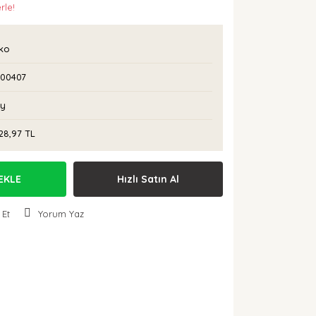
rle!
rko
I00407
Ay
28,97 TL
EKLE
Hızlı Satın Al
 Et
Yorum Yaz