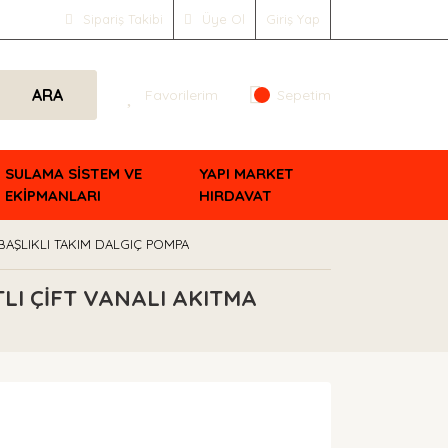
Sipariş Takibi
Üye Ol
Giriş Yap
ARA
Favorilerim
Sepetim
SULAMA SİSTEM VE
YAPI MARKET
EKİPMANLARI
HIRDAVAT
BAŞLIKLI TAKIM DALGIÇ POMPA
LI ÇİFT VANALI AKITMA