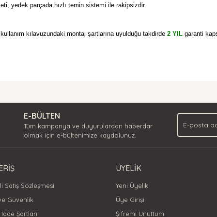
meti, yedek parçada hızlı temin sistemi ile rakipsizdir.
ullanım kılavuzundaki montaj şartlarına uyulduğu takdirde
2 YIL
garanti kap
nda ve diğer konularda yetersiz gördüğünüz noktaları öneri formunu kullan
Bu ürüne ilk yorumu siz yapın!
.
E-BÜLTEN
Yorum Yaz
Tüm kampanya ve duyurulardan haberdar
olmak için e-bültenimize kaydolunuz.
ERİŞ
ÜYELİK
i Satış Sözleşmesi
Yeni Üyelik
 ve Güvenlik
Üye Girişi
 İade Şartları
Şifremi Unuttum