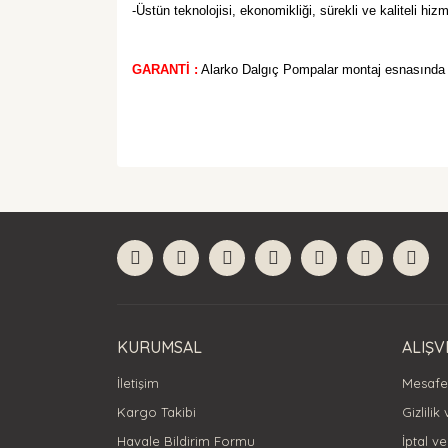
-Üstün teknolojisi, ekonomikliği, sürekli ve kaliteli hiz
GARANTİ :
Alarko Dalgıç Pompalar montaj esnasında k
Bu ürünün fiyat bilgisi, resim, ürün açıklamaları
Görüş ve önerileriniz için teşekkür ederiz.
Ürün resmi kalitesiz, bozuk veya görüntülenemiyor
Ürün açıklamasında eksik bilgiler bulunuyor.
Ürün bilgilerinde hatalar bulunuyor.
Ürün fiyatı diğer sitelerden daha pahalı.
Bu ürüne benzer farklı alternatifler olmalı.
KURUMSAL
ALIŞV
İletişim
Mesafel
Kargo Takibi
Gizlilik
Havale Bildirim Formu
İptal ve