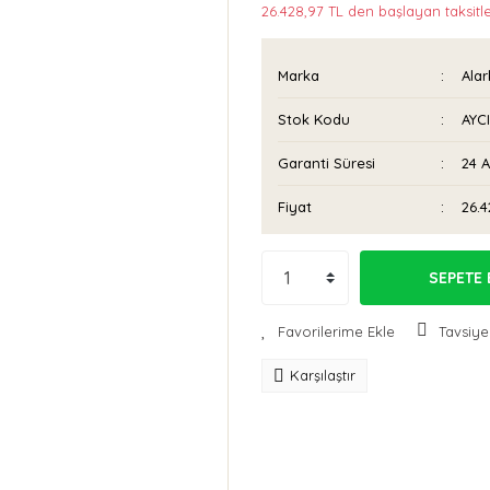
26.428,97 TL den başlayan taksitle
Marka
Ala
Stok Kodu
AYC
Garanti Süresi
24 
Fiyat
26.4
SEPETE 
Tavsiye
Karşılaştır