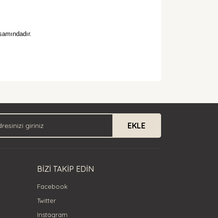
samındadır.
arak tarafımıza iletebilirsiniz.
EKLE
BİZİ TAKİP EDİN
Facebook
Twitter
Instagram