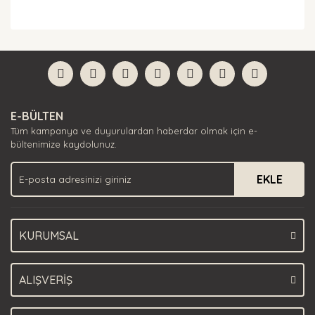
Bu ürünün fiyat bilgisi, resim, ürün açıklamalarında ve
diğer konularda yetersiz gördüğünüz noktaları öneri
Bu ürüne ilk yorumu siz yapın!
formunu kullanarak tarafımıza iletebilirsiniz.
Görüş ve önerileriniz için teşekkür ederiz.
Yorum Yaz
Ürün resmi kalitesiz, bozuk veya görüntülenemiyor.
E-BÜLTEN
Ürün açıklamasında eksik bilgiler bulunuyor.
Tüm kampanya ve duyurulardan haberdar olmak için e-
Ürün bilgilerinde hatalar bulunuyor.
bültenimize kaydolunuz.
Ürün fiyatı diğer sitelerden daha pahalı.
EKLE
Bu ürüne benzer farklı alternatifler olmalı.
KURUMSAL
Gönder
ALIŞVERİŞ