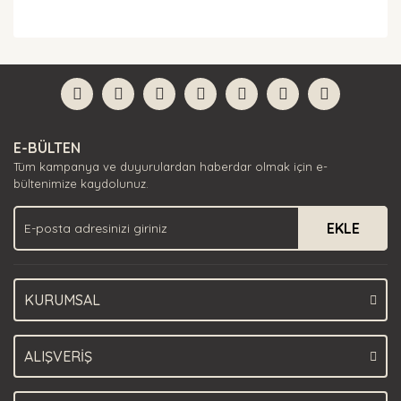
Bu ürünün fiyat bilgisi, resim, ürün açıklamalarında ve
diğer konularda yetersiz gördüğünüz noktaları öneri
Bu ürüne ilk yorumu siz yapın!
formunu kullanarak tarafımıza iletebilirsiniz.
Görüş ve önerileriniz için teşekkür ederiz.
Yorum Yaz
Ürün resmi kalitesiz, bozuk veya görüntülenemiyor.
E-BÜLTEN
Ürün açıklamasında eksik bilgiler bulunuyor.
Tüm kampanya ve duyurulardan haberdar olmak için e-
Ürün bilgilerinde hatalar bulunuyor.
bültenimize kaydolunuz.
Ürün fiyatı diğer sitelerden daha pahalı.
EKLE
Bu ürüne benzer farklı alternatifler olmalı.
KURUMSAL
Gönder
ALIŞVERİŞ