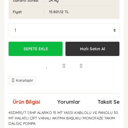
Garanti Süresi
24 Ay
Fiyat
15.801,12 TL
SEPETE EKLE
Hızlı Satın Al
Karşılaştır
Ürün Bilgisi
Yorumlar
Taksit Seçen
4SDM10/7 1,5HP ALARKO 15 MT YASSI KABLOLU VE PANOLU 30
MT HALATLI ÇİFT VANALI AKITMA BAŞLIKLI MONOFAZE TAKIM
DALGIÇ POMPA