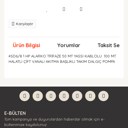
Karşılaştır
Ürün Bilgisi
Yorumlar
Taksit Seçen
4SD6/8 1 HP ALARKO TRİFAZE 50 MT YASSI KABLOLU 100 MT
HALATLI ÇİFT VANALI AKITMA BAŞLIKLI TAKIM DALGIÇ POMPA
Bu ürünün fiyat bilgisi, resim, ürün açıklamalarında ve
diğer konularda yetersiz gördüğünüz noktaları öneri
Bu ürüne ilk yorumu siz yapın!
formunu kullanarak tarafımıza iletebilirsiniz.
Görüş ve önerileriniz için teşekkür ederiz.
Yorum Yaz
Ürün resmi kalitesiz, bozuk veya görüntülenemiyor.
E-BÜLTEN
Ürün açıklamasında eksik bilgiler bulunuyor.
Tüm kampanya ve duyurulardan haberdar olmak için e-
Ürün bilgilerinde hatalar bulunuyor.
bültenimize kaydolunuz.