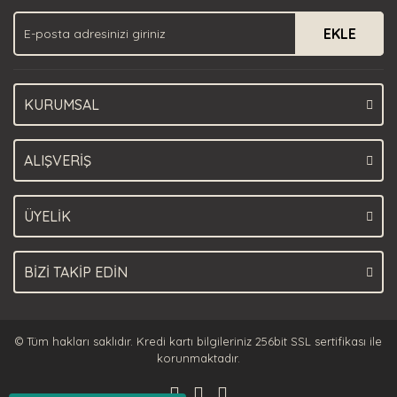
Ürün fiyatı diğer sitelerden daha pahalı.
EKLE
Bu ürüne benzer farklı alternatifler olmalı.
KURUMSAL
Gönder
ALIŞVERİŞ
ÜYELİK
BİZİ TAKİP EDİN
© Tüm hakları saklıdır. Kredi kartı bilgileriniz 256bit SSL sertifikası ile
korunmaktadır.