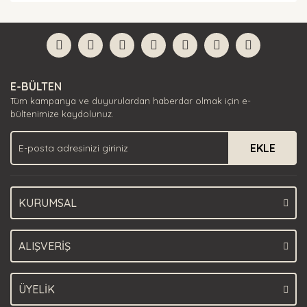
diğer konularda yetersiz gördüğünüz noktaları öneri
Bu ürüne ilk yorumu siz yapın!
formunu kullanarak tarafımıza iletebilirsiniz.
Görüş ve önerileriniz için teşekkür ederiz.
Yorum Yaz
Ürün resmi kalitesiz, bozuk veya görüntülenemiyor.
E-BÜLTEN
Ürün açıklamasında eksik bilgiler bulunuyor.
Tüm kampanya ve duyurulardan haberdar olmak için e-
Ürün bilgilerinde hatalar bulunuyor.
bültenimize kaydolunuz.
Ürün fiyatı diğer sitelerden daha pahalı.
EKLE
Bu ürüne benzer farklı alternatifler olmalı.
KURUMSAL
Gönder
ALIŞVERİŞ
ÜYELİK