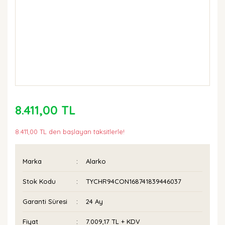
8.411,00 TL
8.411,00 TL den başlayan taksitlerle!
Marka
Alarko
Stok Kodu
TYCHR94CON168741839446037
Garanti Süresi
24 Ay
Fiyat
7.009,17 TL + KDV