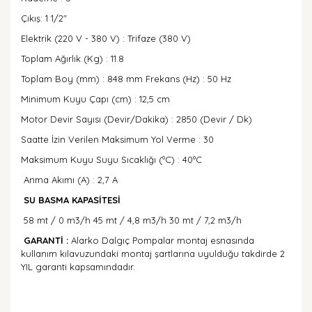
Çıkış: 1 1/2"
Elektrik (220 V - 380 V) : Trifaze (380 V)
Toplam Ağırlık (Kg) : 11.8
Toplam Boy (mm) : 848 mm Frekans (Hz) : 50 Hz
Minimum Kuyu Çapı (cm) : 12,5 cm
Motor Devir Sayısı (Devir/Dakika) : 2850 (Devir / Dk)
Saatte İzin Verilen Maksimum Yol Verme : 30
Maksimum Kuyu Suyu Sıcaklığı (ºC) : 40ºC
Anma Akımı (A) : 2,7 A
SU BASMA KAPASİTESİ
58 mt / 0 m3/h 45 mt / 4,8 m3/h 30 mt / 7,2 m3/h
GARANTİ :
Alarko Dalgıç Pompalar montaj esnasında
kullanım kılavuzundaki montaj şartlarına uyulduğu takdirde 2
YIL garanti kapsamındadır.
Bu ürünün fiyat bilgisi, resim, ürün açıklamalarında ve