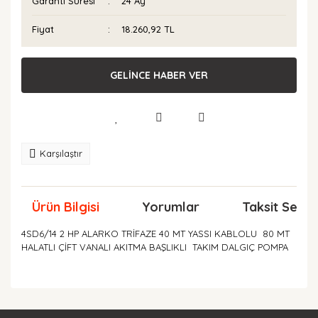
Garanti Süresi
24 Ay
Fiyat
18.260,92 TL
GELİNCE HABER VER
Karşılaştır
Ürün Bilgisi
Yorumlar
Taksit Seçen
4SD6/14 2 HP ALARKO TRİFAZE 40 MT YASSI KABLOLU 80 MT
HALATLI ÇİFT VANALI AKITMA BAŞLIKLI TAKIM DALGIÇ POMPA
Bu ürünün fiyat bilgisi, resim, ürün açıklamalarında ve
diğer konularda yetersiz gördüğünüz noktaları öneri
Bu ürüne ilk yorumu siz yapın!
formunu kullanarak tarafımıza iletebilirsiniz.