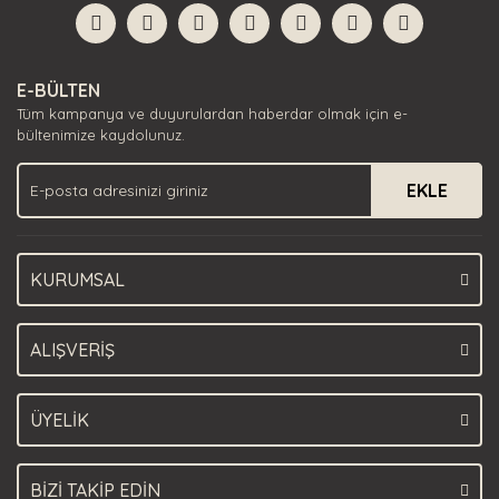
Görüş ve önerileriniz için teşekkür ederiz.
Yorum Yaz
Ürün resmi kalitesiz, bozuk veya görüntülenemiyor.
E-BÜLTEN
Ürün açıklamasında eksik bilgiler bulunuyor.
Tüm kampanya ve duyurulardan haberdar olmak için e-
Ürün bilgilerinde hatalar bulunuyor.
bültenimize kaydolunuz.
Ürün fiyatı diğer sitelerden daha pahalı.
EKLE
Bu ürüne benzer farklı alternatifler olmalı.
KURUMSAL
Gönder
ALIŞVERİŞ
ÜYELİK
BİZİ TAKİP EDİN