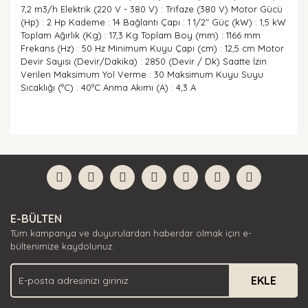
7,2 m3/h Elektrik (220 V - 380 V) : Trifaze (380 V) Motor Gücü
(Hp) : 2 Hp Kademe : 14 Bağlantı Çapı : 1 1/2" Güç (kW) : 1,5 kW
Toplam Ağırlık (Kg) : 17,3 Kg Toplam Boy (mm) : 1166 mm
Frekans (Hz) : 50 Hz Minimum Kuyu Çapı (cm) : 12,5 cm Motor
Devir Sayısı (Devir/Dakika) : 2850 (Devir / Dk) Saatte İzin
Verilen Maksimum Yol Verme : 30 Maksimum Kuyu Suyu
Sıcaklığı (ºC) : 40ºC Anma Akımı (A) : 4,3 A
Bu ürünün fiyat bilgisi, resim, ürün açıklamalarında ve
diğer konularda yetersiz gördüğünüz noktaları öneri
Bu ürüne ilk yorumu siz yapın!
formunu kullanarak tarafımıza iletebilirsiniz.
Görüş ve önerileriniz için teşekkür ederiz.
Yorum Yaz
Ürün resmi kalitesiz, bozuk veya görüntülenemiyor.
E-BÜLTEN
Ürün açıklamasında eksik bilgiler bulunuyor.
Tüm kampanya ve duyurulardan haberdar olmak için e-
Ürün bilgilerinde hatalar bulunuyor.
bültenimize kaydolunuz.
Ürün fiyatı diğer sitelerden daha pahalı.
EKLE
Bu ürüne benzer farklı alternatifler olmalı.