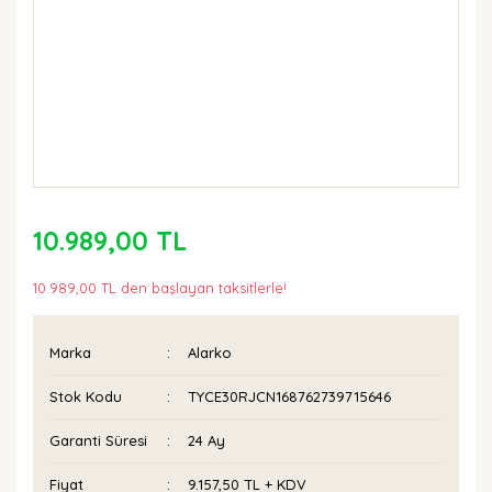
10.989,00 TL
10.989,00 TL den başlayan taksitlerle!
Marka
Alarko
Stok Kodu
TYCE30RJCN168762739715646
Garanti Süresi
24 Ay
Fiyat
9.157,50 TL + KDV