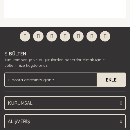
Bu ürünün fiyat bilgisi, resim, ürün açıklamalarında ve
diğer konularda yetersiz gördüğünüz noktaları öneri
Bu ürüne ilk yorumu siz yapın!
formunu kullanarak tarafımıza iletebilirsiniz.
Görüş ve önerileriniz için teşekkür ederiz.
Yorum Yaz
Ürün resmi kalitesiz, bozuk veya görüntülenemiyor.
E-BÜLTEN
Ürün açıklamasında eksik bilgiler bulunuyor.
Tüm kampanya ve duyurulardan haberdar olmak için e-
Ürün bilgilerinde hatalar bulunuyor.
bültenimize kaydolunuz.
Ürün fiyatı diğer sitelerden daha pahalı.
EKLE
Bu ürüne benzer farklı alternatifler olmalı.
KURUMSAL
Gönder
ALIŞVERİŞ