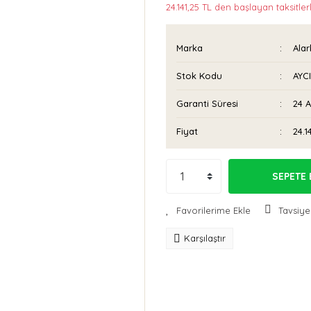
24.141,25 TL den başlayan taksitler
Marka
Ala
Stok Kodu
AYC
Garanti Süresi
24 
Fiyat
24.1
SEPETE 
Tavsiye
Karşılaştır