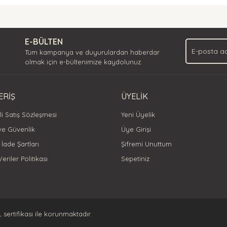
nda ve diğer konularda yetersiz gördüğünüz noktaları öneri formunu kullan
Bu ürüne ilk yorumu siz yapın!
.
E-BÜLTEN
Yorum Yaz
Tüm kampanya ve duyurulardan haberdar
olmak için e-bültenimize kaydolunuz.
ERİŞ
ÜYELİK
i Satış Sözleşmesi
Yeni Üyelik
 ve Güvenlik
Üye Girişi
 İade Şartları
Şifremi Unuttum
Veriler Politikası
Sepetiniz
Gönder
L sertifikası ile korunmaktadır.