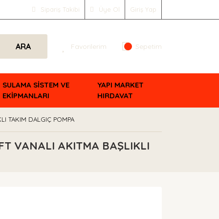
Sipariş Takibi
Üye Ol
Giriş Yap
ARA
Favorilerim
Sepetim
SULAMA SİSTEM VE
YAPI MARKET
EKİPMANLARI
HIRDAVAT
KLI TAKIM DALGIÇ POMPA
FT VANALI AKITMA BAŞLIKLI