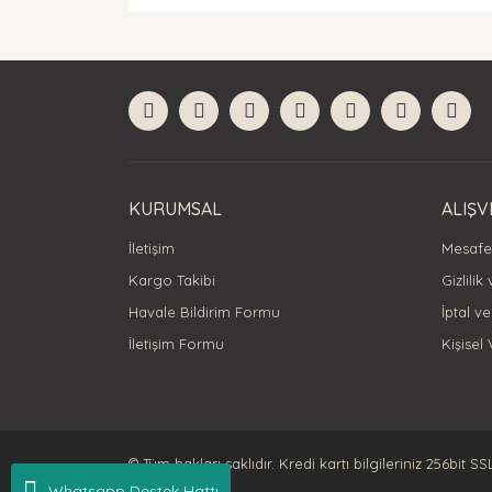
Bu ürünün fiyat bilgisi, resim, ürün açıklamaları
Görüş ve önerileriniz için teşekkür ederiz.
Ürün resmi kalitesiz, bozuk veya görüntülenemiyor
Ürün açıklamasında eksik bilgiler bulunuyor.
Ürün bilgilerinde hatalar bulunuyor.
Ürün fiyatı diğer sitelerden daha pahalı.
Bu ürüne benzer farklı alternatifler olmalı.
KURUMSAL
ALIŞV
İletişim
Mesafel
Kargo Takibi
Gizlilik
Havale Bildirim Formu
İptal ve
İletişim Formu
Kişisel 
© Tüm hakları saklıdır. Kredi kartı bilgileriniz 256bit SS
Whatsapp Destek Hattı