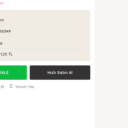
le!
rko
I00349
Ay
41,25 TL
EKLE
Hızlı Satın Al
 Et
Yorum Yaz