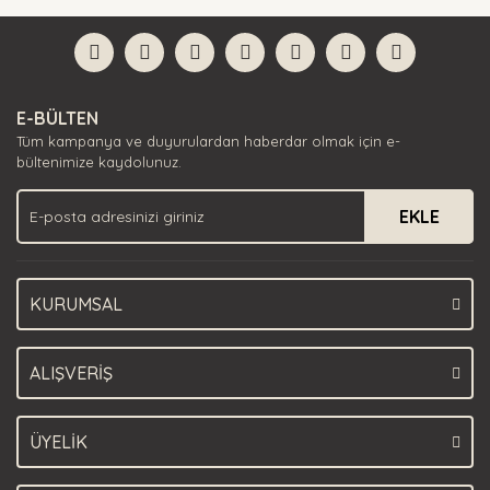
Bu ürüne ilk yorumu siz yapın!
formunu kullanarak tarafımıza iletebilirsiniz.
Görüş ve önerileriniz için teşekkür ederiz.
Yorum Yaz
Ürün resmi kalitesiz, bozuk veya görüntülenemiyor.
E-BÜLTEN
Ürün açıklamasında eksik bilgiler bulunuyor.
Tüm kampanya ve duyurulardan haberdar olmak için e-
Ürün bilgilerinde hatalar bulunuyor.
bültenimize kaydolunuz.
Ürün fiyatı diğer sitelerden daha pahalı.
EKLE
Bu ürüne benzer farklı alternatifler olmalı.
KURUMSAL
Gönder
ALIŞVERİŞ
ÜYELİK