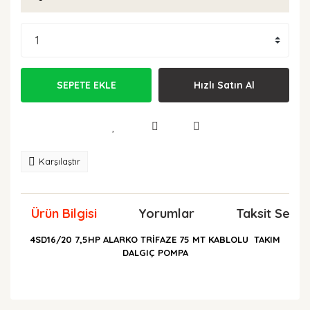
SEPETE EKLE
Hızlı Satın Al
Karşılaştır
Ürün Bilgisi
Yorumlar
Taksit Seçen
4SD16/20 7,5HP ALARKO TRİFAZE 75 MT KABLOLU TAKIM
DALGIÇ POMPA
Bu ürünün fiyat bilgisi, resim, ürün açıklamalarında ve
diğer konularda yetersiz gördüğünüz noktaları öneri