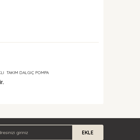
IKLI TAKIM DALGIÇ POMPA
r.
arak tarafımıza iletebilirsiniz.
EKLE