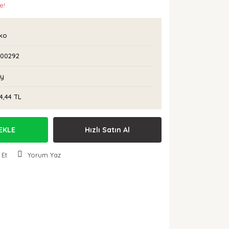
e!
rko
I00292
Ay
14,44 TL
EKLE
Hızlı Satın Al
 Et
Yorum Yaz