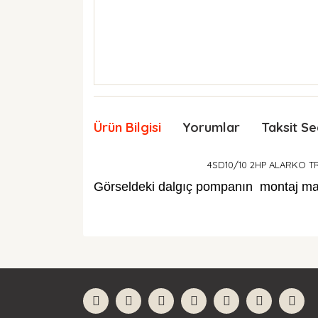
Ürün Bilgisi
Yorumlar
Taksit Se
4SD10/10 2HP ALARKO TR
Görseldeki dalgıç pompanın montaj malze
Bu ürünün fiyat bilgisi, resim, ürün açıklamaları
Görüş ve önerileriniz için teşekkür ederiz.
Ürün resmi kalitesiz, bozuk veya görüntülenemiyor
Ürün açıklamasında eksik bilgiler bulunuyor.