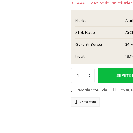
18.114,44 TL den başlayan taksitlerl
Marka
Ala
Stok Kodu
AYC
Garanti Süresi
24 
Fiyat
18.1
SEPETE 
Tavsiye
Karşılaştır