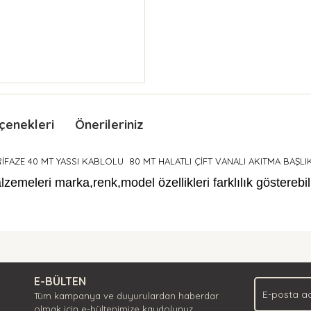
çenekleri
Önerileriniz
İFAZE 40 MT YASSI KABLOLU 80 MT HALATLI ÇİFT VANALI AKITMA BAŞL
meleri marka,renk,model özellikleri farklılık gösterebili
nda ve diğer konularda yetersiz gördüğünüz noktaları öneri formunu kullan
Bu ürüne ilk yorumu siz yapın!
.
E-BÜLTEN
Yorum Yaz
Tüm kampanya ve duyurulardan haberdar
olmak için e-bültenimize kaydolunuz.