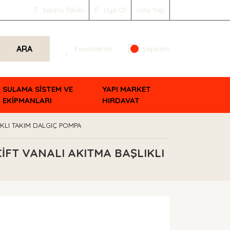
Sipariş Takibi
Üye Ol
Giriş Yap
ARA
Favorilerim
Sepetim
SULAMA SİSTEM VE
YAPI MARKET
EKİPMANLARI
HIRDAVAT
IKLI TAKIM DALGIÇ POMPA
İFT VANALI AKITMA BAŞLIKLI