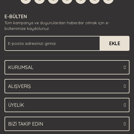
Yorum Yaz
Ürün resmi kalitesiz, bozuk veya görüntülenemiyor.
E-BÜLTEN
Ürün açıklamasında eksik bilgiler bulunuyor.
Tüm kampanya ve duyurulardan haberdar olmak için e-
Ürün bilgilerinde hatalar bulunuyor.
bültenimize kaydolunuz.
Ürün fiyatı diğer sitelerden daha pahalı.
EKLE
Bu ürüne benzer farklı alternatifler olmalı.
KURUMSAL
Gönder
ALIŞVERİŞ
ÜYELİK
BİZİ TAKİP EDİN