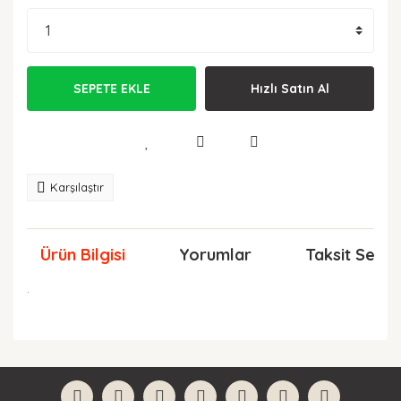
SEPETE EKLE
Hızlı Satın Al
Karşılaştır
Ürün Bilgisi
Yorumlar
Taksit Seçen
.
Bu ürünün fiyat bilgisi, resim, ürün açıklamalarında ve
diğer konularda yetersiz gördüğünüz noktaları öneri
Bu ürüne ilk yorumu siz yapın!
formunu kullanarak tarafımıza iletebilirsiniz.
Görüş ve önerileriniz için teşekkür ederiz.