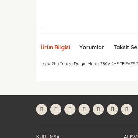
Ürün Bilgisi
Yorumlar
Taksit Se
Impo 2hp Trifaze Dalgıç Motor 380V 2HP TRİFAZE T
Bu ürünün fiyat bilgisi, resim, ürün açıklamaları
Görüş ve önerileriniz için teşekkür ederiz.
Ürün resmi kalitesiz, bozuk veya görüntülenemiyor
Ürün açıklamasında eksik bilgiler bulunuyor.
Ürün bilgilerinde hatalar bulunuyor.
Ürün fiyatı diğer sitelerden daha pahalı.
Bu ürüne benzer farklı alternatifler olmalı.
KURUMSAL
ALIŞV