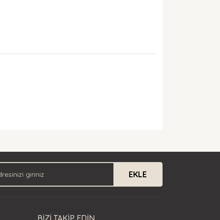
arak tarafımıza iletebilirsiniz.
EKLE
BİZİ TAKİP EDİN