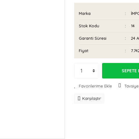
Marka
İMP
Stok Kodu
14
Garanti Süresi
24 
Fiyat
7.74
SEPETE 
Tavsiye
Karşılaştır