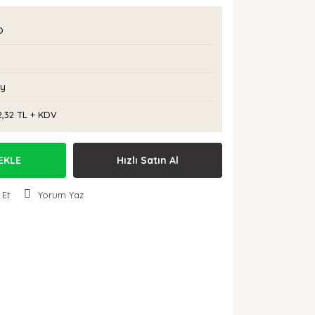
O
Ay
2,32 TL + KDV
EKLE
Hızlı Satın Al
 Et
Yorum Yaz