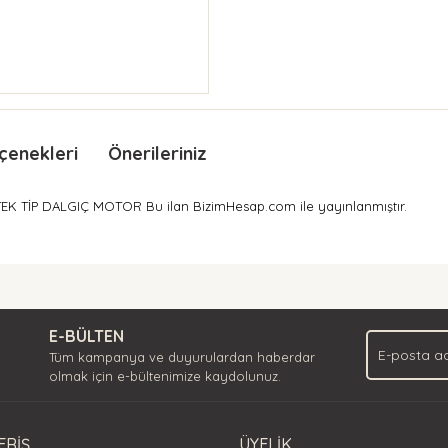
çenekleri
Önerileriniz
EK TİP DALGIÇ MOTOR Bu ilan BizimHesap.com ile yayınlanmıştır.
nda ve diğer konularda yetersiz gördüğünüz noktaları öneri formunu kullan
Bu ürüne ilk yorumu siz yapın!
.
E-BÜLTEN
Yorum Yaz
Tüm kampanya ve duyurulardan haberdar
olmak için e-bültenimize kaydolunuz.
ERİŞ
ÜYELİK