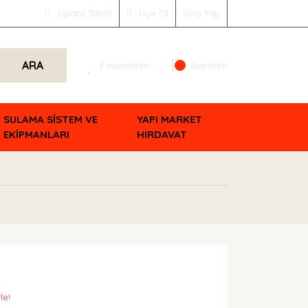
Sipariş Takibi
Üye Ol
Giriş Yap
ARA
Favorilerim
Sepetim
SULAMA SİSTEM VE
YAPI MARKET
EKİPMANLARI
HIRDAVAT
le!