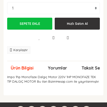
SEPETE EKLE
Hızlı Satın Al
Karşılaştır
Ürün Bilgisi
Yorumlar
Taksit Seçen
Impo 1hp Monofaze Dalgıç Motor 220V 1HP MONOFAZE TEK
TİP DALGIÇ MOTOR Bu ilan BizimHesap.com ile yayınlanmıştır.
Bu ürünün fiyat bilgisi, resim, ürün açıklamalarında ve
diğer konularda yetersiz gördüğünüz noktaları öneri
Bu ürüne ilk yorumu siz yapın!
formunu kullanarak tarafımıza iletebilirsiniz.