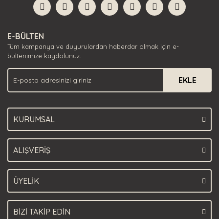
Görüş ve önerileriniz için teşekkür ederiz.
Yorum Yaz
Ürün resmi kalitesiz, bozuk veya görüntülenemiyor.
E-BÜLTEN
Ürün açıklamasında eksik bilgiler bulunuyor.
Tüm kampanya ve duyurulardan haberdar olmak için e-
Ürün bilgilerinde hatalar bulunuyor.
bültenimize kaydolunuz.
Ürün fiyatı diğer sitelerden daha pahalı.
EKLE
Bu ürüne benzer farklı alternatifler olmalı.
KURUMSAL
Gönder
ALIŞVERİŞ
ÜYELİK
BİZİ TAKİP EDİN