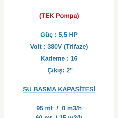
(TEK Pompa)
Güç : 5,5 HP
Volt : 380V (Trifaze)
Kademe : 16
Çıkış: 2"
SU BASMA KAPASİTESİ
95 mt / 0 m3/h
60 mt / 15 m3/h