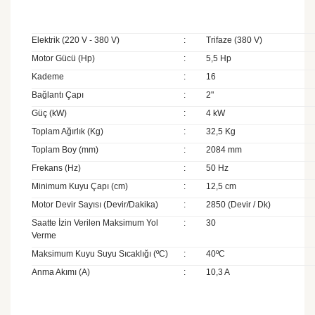
Elektrik (220 V - 380 V)
:
Trifaze (380 V)
Motor Gücü (Hp)
:
5,5 Hp
Kademe
:
16
Bağlantı Çapı
:
2"
Güç (kW)
:
4 kW
Toplam Ağırlık (Kg)
:
32,5 Kg
Toplam Boy (mm)
:
2084 mm
Frekans (Hz)
:
50 Hz
Minimum Kuyu Çapı (cm)
:
12,5 cm
Motor Devir Sayısı (Devir/Dakika)
:
2850 (Devir / Dk)
Saatte İzin Verilen Maksimum Yol
:
30
Verme
Maksimum Kuyu Suyu Sıcaklığı (ºC)
:
40ºC
Anma Akımı (A)
:
10,3 A