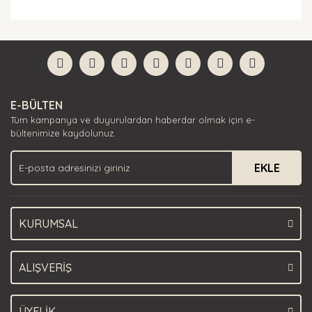
Bu ürünün fiyat bilgisi, resim, ürün açıklamalarında ve
diğer konularda yetersiz gördüğünüz noktaları öneri
Bu ürüne ilk yorumu siz yapın!
formunu kullanarak tarafımıza iletebilirsiniz.
Görüş ve önerileriniz için teşekkür ederiz.
Yorum Yaz
Ürün resmi kalitesiz, bozuk veya görüntülenemiyor.
E-BÜLTEN
Ürün açıklamasında eksik bilgiler bulunuyor.
Tüm kampanya ve duyurulardan haberdar olmak için e-
Ürün bilgilerinde hatalar bulunuyor.
bültenimize kaydolunuz.
Ürün fiyatı diğer sitelerden daha pahalı.
EKLE
Bu ürüne benzer farklı alternatifler olmalı.
KURUMSAL
Gönder
ALIŞVERİŞ
ÜYELİK