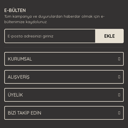
Ürün resmi kalitesiz, bozuk veya görüntülenemiyor.
E-BÜLTEN
Ürün açıklamasında eksik bilgiler bulunuyor.
Tüm kampanya ve duyurulardan haberdar olmak için e-
Ürün bilgilerinde hatalar bulunuyor.
bültenimize kaydolunuz.
Ürün fiyatı diğer sitelerden daha pahalı.
EKLE
Bu ürüne benzer farklı alternatifler olmalı.
KURUMSAL
Gönder
ALIŞVERİŞ
ÜYELİK
BİZİ TAKİP EDİN