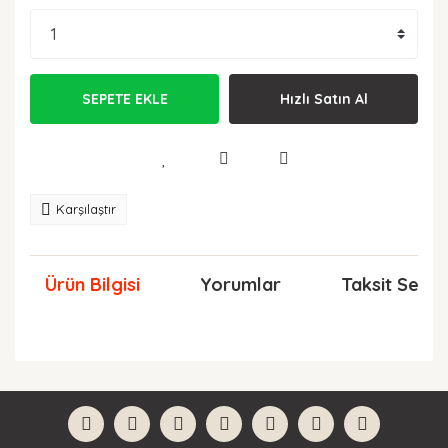
SEPETE EKLE
Hızlı Satın Al
Karşılaştır
Ürün Bilgisi
Yorumlar
Taksit Seçen
Bu ürünün fiyat bilgisi, resim, ürün açıklamalarında ve
diğer konularda yetersiz gördüğünüz noktaları öneri
Bu ürüne ilk yorumu siz yapın!
formunu kullanarak tarafımıza iletebilirsiniz.
Görüş ve önerileriniz için teşekkür ederiz.
Yorum Yaz